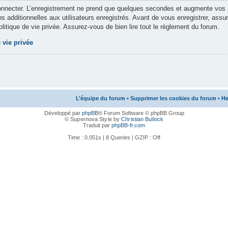
nnecter. L’enregistrement ne prend que quelques secondes et augmente vos po
 additionnelles aux utilisateurs enregistrés. Avant de vous enregistrer, assu
politique de vie privée. Assurez-vous de bien lire tout le règlement du forum.
 vie privée
L’équipe du forum
•
Supprimer les cookies du forum
• He
Développé par
phpBB
® Forum Software © phpBB Group
© Supernova Style by
Christian Bullock
Traduit par
phpBB-fr.com
Time : 0.051s | 8 Queries | GZIP : Off