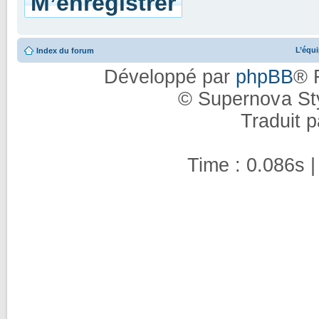
M’enregistrer
L’équ
Index du forum
Développé par
phpBB
® 
© Supernova St
Traduit 
Time : 0.086s |