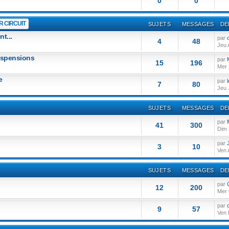
0
0
 CIRCUIT
SUJETS
MESSAGES
DE
t...
par
o
4
48
Jeu 
suspensions
par
15
196
Mer 
e
par
7
80
Jeu 
SUJETS
MESSAGES
DE
par
41
300
Dim 
par
3
10
Ven 
SUJETS
MESSAGES
DE
par
12
200
Mer 
par
o
9
57
Ven 