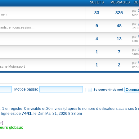
SUJETS
MESSAGES
DE
par
33
325
 rien!
Mer 
par
9
48
sants, en concession....
Jeu 
par
4
13
Dim 
par
1
7
Sam 
par
1
2
rsche Motorsport
Ven 
Mot de passe:
|
Se souvenir de moi
:: 1 enregistré, 0 invisible et 20 invités (d’après le nombre d’utilisateurs actifs ces 
7441
 ligne est de
, le Dim Mai 31, 2026 8:38 pm
r]
eurs globaux