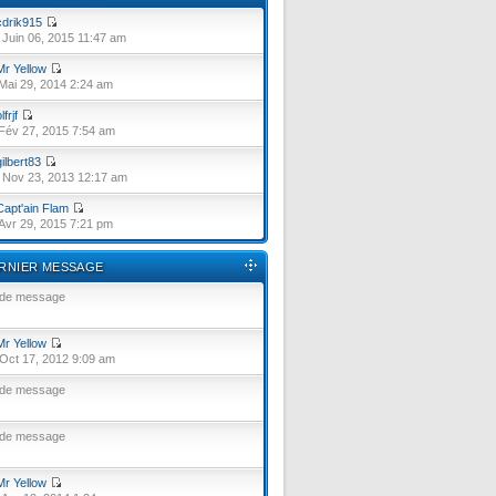
cdrik915
Juin 06, 2015 11:47 am
Mr Yellow
Mai 29, 2014 2:24 am
lfrjf
Fév 27, 2015 7:54 am
gilbert83
Nov 23, 2013 12:17 am
Capt'ain Flam
Avr 29, 2015 7:21 pm
RNIER MESSAGE
 de message
Mr Yellow
Oct 17, 2012 9:09 am
 de message
 de message
Mr Yellow