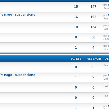
par
15
147
Sam 
 freinage - suspensions
par
16
162
Jeu 
par
o
10
154
Ven 
par
8
58
Sam 
par
1
4
Mer 
SUJETS
MESSAGES
DE
Pas
0
0
 freinage - suspensions
par
1
2
Mer 
Pas
0
0
Pas
0
0
par
1
1