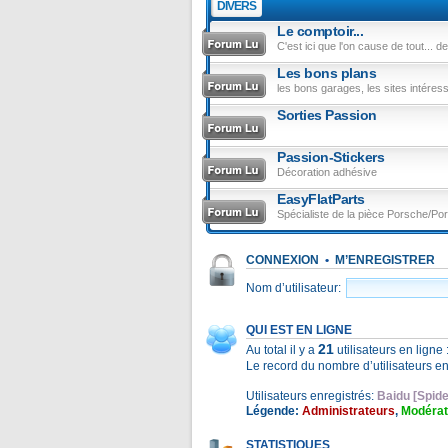
DIVERS
Le comptoir...
C'est ici que l'on cause de tout... de
Les bons plans
les bons garages, les sites intéres
Sorties Passion
Passion-Stickers
Décoration adhésive
EasyFlatParts
Spécialiste de la pièce Porsche/Po
CONNEXION
•
M’ENREGISTRER
Nom d’utilisateur:
QUI EST EN LIGNE
21
Au total il y a
utilisateurs en ligne 
Le record du nombre d’utilisateurs en
Utilisateurs enregistrés:
Baidu [Spide
Légende:
Administrateurs
,
Modérat
STATISTIQUES