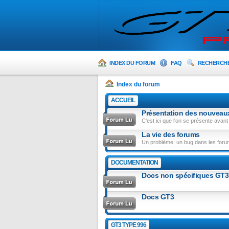
INDEX DU FORUM
FAQ
RECHERCH
Index du forum
ACCUEIL
Présentation des nouvea
C'est ici que l'on se présente avant 
La vie des forums
Un problème, un bug dans les forums
DOCUMENTATION
Docs non spécifiques GT3
Docs GT3
GT3 TYPE 996