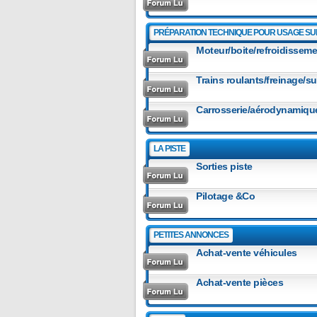
PRÉPARATION TECHNIQUE POUR USAGE SUR
Moteur/boite/refroidissemen
Trains roulants/freinage/
Carrosserie/aérodynamiqu
LA PISTE
Sorties piste
Pilotage &Co
PETITES ANNONCES
Achat-vente véhicules
Achat-vente pièces