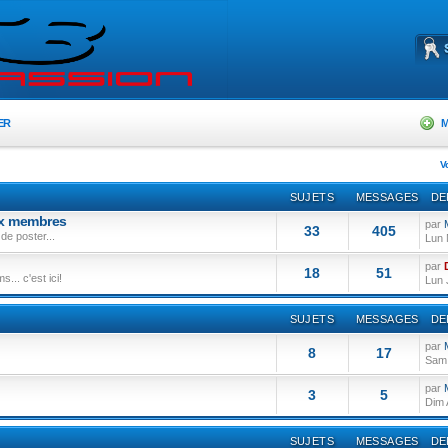
ER
M
V
SUJETS
MESSAGES
DE
ux membres
par
33
405
de poster...
Lun 
par
18
51
... c'est ici!
Lun 
SUJETS
MESSAGES
DE
par
8
17
Sam 
par
3
5
Dim 
SUJETS
MESSAGES
DE