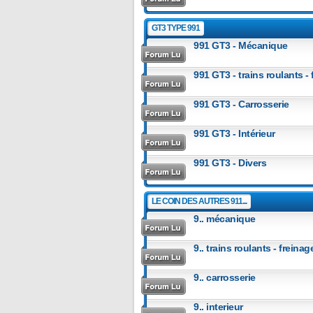
GT3 TYPE 991
991 GT3 - Mécanique
991 GT3 - trains roulants -
991 GT3 - Carrosserie
991 GT3 - Intérieur
991 GT3 - Divers
LE COIN DES AUTRES 911...
9.. mécanique
9.. trains roulants - frein
9.. carrosserie
9.. interieur