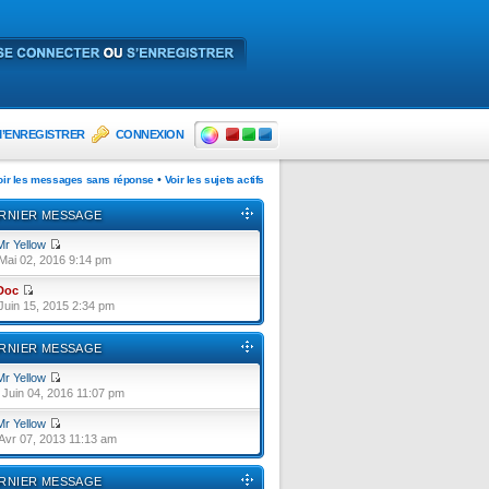
’ENREGISTRER
CONNEXION
•
oir les messages sans réponse
Voir les sujets actifs
RNIER MESSAGE
Mr Yellow
Mai 02, 2016 9:14 pm
Doc
Juin 15, 2015 2:34 pm
RNIER MESSAGE
Mr Yellow
Juin 04, 2016 11:07 pm
Mr Yellow
Avr 07, 2013 11:13 am
RNIER MESSAGE