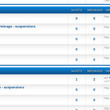
Sam 
SUJETS
MESSAGES
DE
Pas
0
0
 freinage - suspensions
Pas
0
0
Pas
0
0
Pas
0
0
Pas
0
0
SUJETS
MESSAGES
DE
par
1
2
Lun 
age - suspensions
Pas
0
0
Pas
0
0
Pas